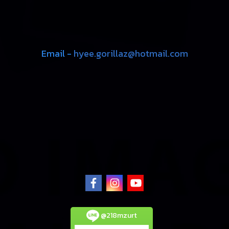
Email -
hyee.gorillaz@hotmail.com
@218mzurt