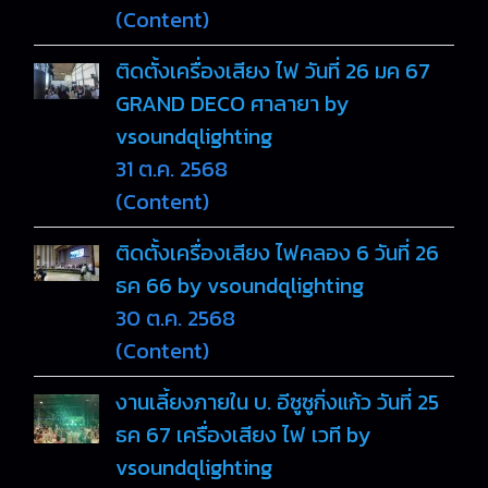
(Content)
ติดตั้งเครื่องเสียง ไฟ วันที่ 26 มค 67
GRAND DECO ศาลายา by
vsoundqlighting
31 ต.ค. 2568
(Content)
ติดตั้งเครื่องเสียง ไฟคลอง 6 วันที่ 26
ธค 66 by vsoundqlighting
30 ต.ค. 2568
(Content)
งานเลี้ยงภายใน บ. อีซูซูกิ่งแก้ว วันที่ 25
ธค 67 เครื่องเสียง ไฟ เวที by
vsoundqlighting