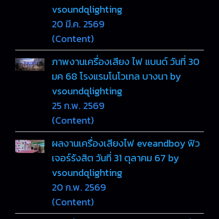
vsoundqlighting
20 มี.ค. 2569
(Content)
ภาพงานเครื่องเสียง ไฟ แบนด์ วันที่ 30
มค 68 โรงแรมโนโวเทล บางนา by
vsoundqlighting
25 ก.พ. 2569
(Content)
ผลงานเครื่องเสียงไฟ eveandboy ฟิว
เจอร์รังสิต วันที่ 31 ตุลาคม 67 by
vsoundqlighting
20 ก.พ. 2569
(Content)