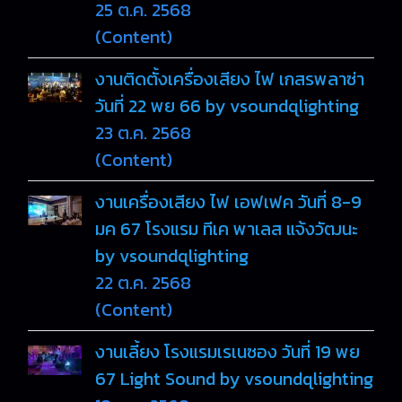
25 ต.ค. 2568
(Content)
งานติดตั้งเครื่องเสียง ไฟ เกสรพลาซ่า
วันที่ 22 พย 66 by vsoundqlighting
23 ต.ค. 2568
(Content)
งานเครื่องเสียง ไฟ เอฟเฟค วันที่ 8-9
มค 67 โรงแรม ทีเค พาเลส แจ้งวัฒนะ
by vsoundqlighting
22 ต.ค. 2568
(Content)
งานเลี้ยง โรงแรมเรเนซอง วันที่ 19 พย
67 Light Sound by vsoundqlighting