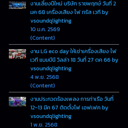
งานเลี้ยงปีใหม่ บริษัท ราชพฤกษ์ วันที่ 2
มค 68 เครื่องเสียง ไฟ ทรัส เวที by
vsoundqlighting
10 ม.ค. 2569
(Content)
งาน LG eco day ให้เช่าเครื่องเสียง ไฟ
เวที แบมบีนี วิลล่า 18 วันที่ 27 ตค 66 by
vsoundqlighting
4 พ.ย. 2568
(Content)
งานประกวดร้องเพลง การท่าเรือ วันที่
12-13 มีค 67 ติดตั้งไฟ เอฟเฟค by
vsoundqlighting
1 พ.ย. 2568