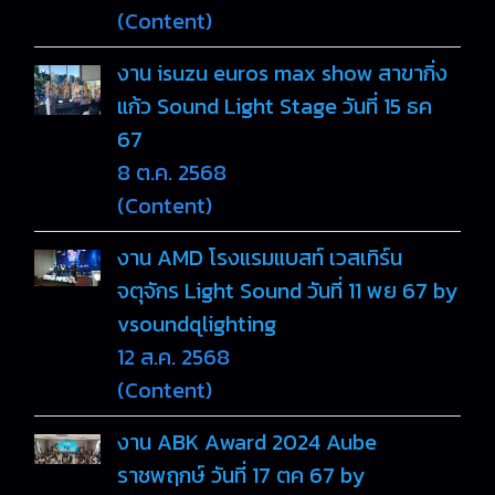
(Content)
งาน isuzu euros max show สาขากิ่ง
แก้ว Sound Light Stage วันที่ 15 ธค
67
8 ต.ค. 2568
(Content)
งาน AMD โรงแรมแบสท์ เวสเทิร์น
จตุจักร Light Sound วันที่ 11 พย 67 by
vsoundqlighting
12 ส.ค. 2568
(Content)
งาน ABK Award 2024 Aube
ราชพฤกษ์ วันที่ 17 ตค 67 by