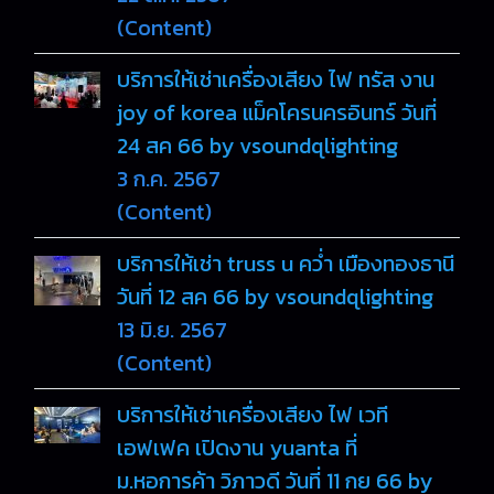
(Content)
บริการให้เช่าเครื่องเสียง ไฟ ทรัส งาน
joy of korea แม็คโครนครอินทร์ วันที่
24 สค 66 by vsoundqlighting
3 ก.ค. 2567
(Content)
บริการให้เช่า truss u คว่ำ เมืองทองธานี
วันที่ 12 สค 66 by vsoundqlighting
13 มิ.ย. 2567
(Content)
บริการให้เช่าเครื่องเสียง ไฟ เวที
เอฟเฟค เปิดงาน yuanta ที่
ม.หอการค้า วิภาวดี วันที่ 11 กย 66 by