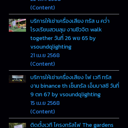
(Content)
บริการให้เช่าเครื่องเสียง ทรัส u คว่ำ
โรงเรียนสวนลุม งานชีวจิต walk
together วันที่ 26 พย 65 by
vsoundqlighting
21 เม.ย 2568
(Content)
บริการให้เช่าเครื่องเสียง ไฟ เวที ทรัส
งาน binance th เซ็นทรัล เอ็มบาสซี วันที่
9 ตค 67 by vsoundqlighting
15 เม.ย 2568
(Content)
ติดตั้งเวที โครงทรัสไฟ The gardens