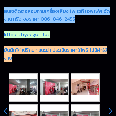
สนใจติดต่อสอบถามเครื่องเสียง ไฟ เวที เอฟเฟค จัด
งาน หรือ ขอราคา 086-846-2455
Id line : hyeegorillaz
ยินดีให้คำปรึกษา แนะนำ ประเมินราคาให้ฟรี ไม่มีค่าใช้
จ่าย