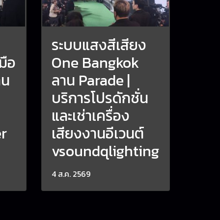
ระบบแสงสีเสียง
มือ
One Bangkok
าน
ลาน Parade |
บริการโปรดักชั่น
และเช่าเครื่อง
r
เสียงงานอีเวนต์
vsoundqlighting
4 ส.ค. 2569