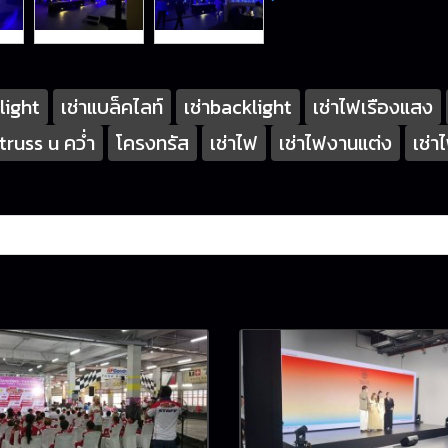
light
เช่าแบล็คไลท์
เช่าbacklight
เช่าไฟเรืองแสง
truss u คว่ำ
โครงทรัส
เช่าไฟ
เช่าไฟงานแต่ง
เช่า