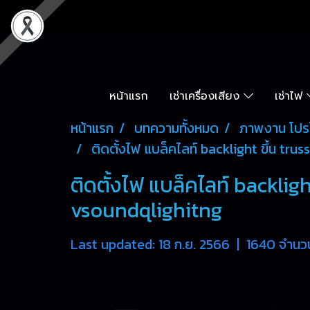
หน้าแรก
เช่าเครื่องเสียง
เช่าไฟ
หน้าแรก
บทความทั้งหมด
ภาพงาน โปรโม
ติดตั้งไฟ แบล็คไลท์ backlight ขึ้น tru
ติดตั้งไฟ แบล็คไลท์ backligh
vsoundqlighitng
Last updated: 18 ก.ย. 2566
|
1640 จำนวน