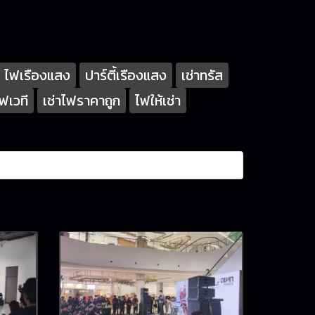
ไฟเรืองแสง
ปาร์ตี้เรืองแสง
เช่าทรัส
ไฟเวที
เช่าไฟราคาถูก
ไฟให้เช่า