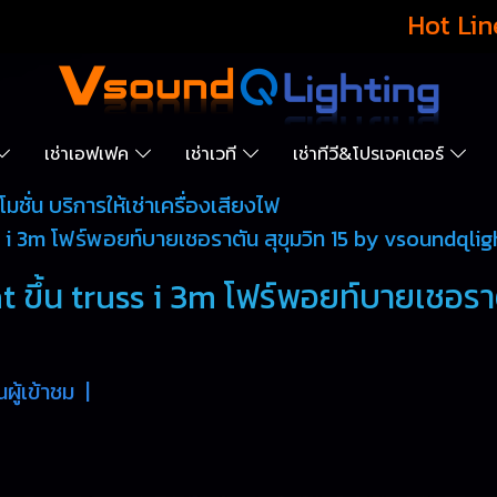
Hot Lin
เช่าเอฟเฟค
เช่าเวที
เช่าทีวี&โปรเจคเตอร์
ชั่น บริการให้เช่าเครื่องเสียงไฟ
ss i 3m โฟร์พอยท์บายเชอราตัน สุขุมวิท 15 by vsoundqli
t ขึ้น truss i 3m โฟร์พอยท์บายเชอราต
ผู้เข้าชม
|